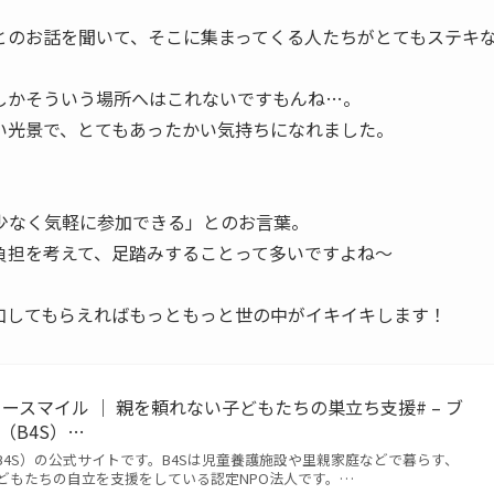
とのお話を聞いて、そこに集まってくる人たちがとてもステキ
しかそういう場所へはこれないですもんね…。
い光景で、とてもあったかい気持ちになれました。
少なく気軽に参加できる」とのお言葉。
負担を考えて、足踏みすることって多いですよね～
加してもらえればもっともっと世の中がイキイキします！
ースマイル ｜ 親を頼れない子どもたちの巣立ち支援# – ブ
（B4S）…
4S）の公式サイトです。B4Sは児童養護施設や里親家庭などで暮らす、
どもたちの自立を支援をしている認定NPO法人です。…