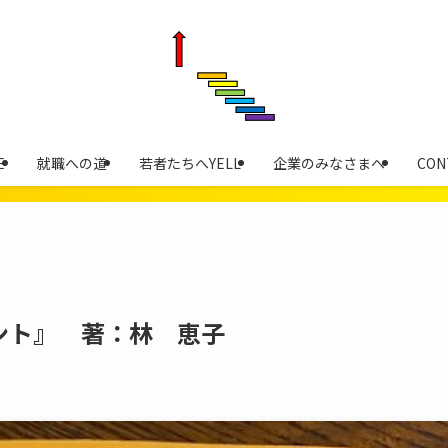
E
就職への道
若者たちへYELL
企業のみなさまへ
CON
ント』 著：林 恵子