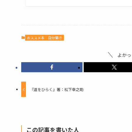
おススメ本
自分築き
よかっ
『道をひらく』著：松下幸之助
この記事を書いた人