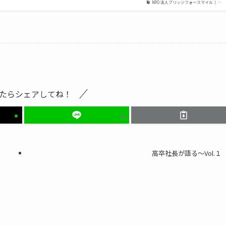
NPO法人ブリッジフォースマイル ｜…
たらシェアしてね！
高卒社長が語る～Vol.１