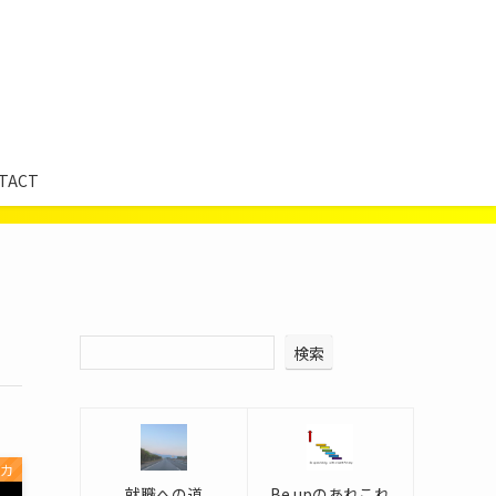
TACT
検索
の力
就職への道
Be upのあれこれ