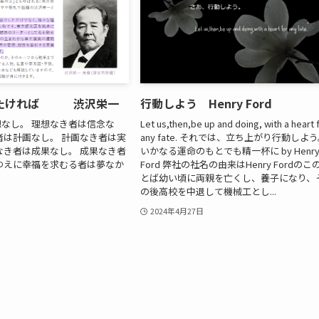
りたければ 渋沢栄一
行動しよう Henry Ford
なし。 理想なき者は信念な
Let us,then,be up and doing, with a heart 
者は計画なし。 計画なき者は実
any fate. それでは、立ち上がり行動しよ
なき者は成果なし。 成果なき者
いかなる運命のもとでも精一杯に by Henr
ゆえに幸福を求むる者は夢なか
Ford 弊社の社名の由来はHenry Fordのこ
とば幼い頃に両親を亡くし、養子になり、
の後高校を中退して機械工とし...
2024年4月27日