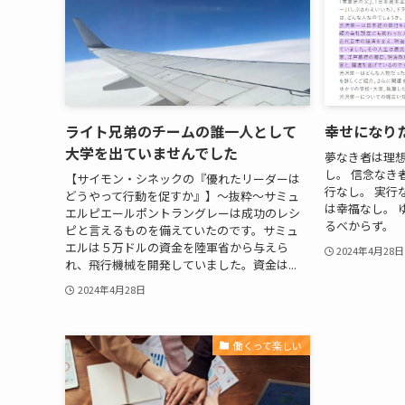
ライト兄弟のチームの誰一人として
幸せにな
大学を出ていませんでした
夢なき者は理想
し。 信念なき
【サイモン・シネックの『優れたリーダーは
行なし。 実行
どうやって行動を促すか』】～抜粋～サミュ
は幸福なし。 
エルピエールポントラングレーは成功のレシ
るべからず。
ピと言えるものを備えていたのです。サミュ
エルは５万ドルの資金を陸軍省から与えら
2024年4月28日
れ、飛行機械を開発していました。資金は...
2024年4月28日
働くって楽しい