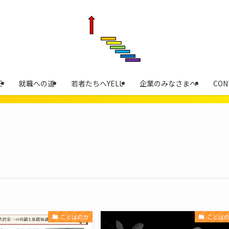
E
就職への道
若者たちへYELL
企業のみなさまへ
CON
ことばの力
ことば