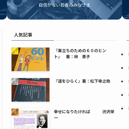
自信がない若者のみなさま
人気記事
『巣立ちのための６０のヒン
ト』 著：林 恵子
『道をひらく』著：松下幸之助
幸せになりたければ 渋沢栄
一